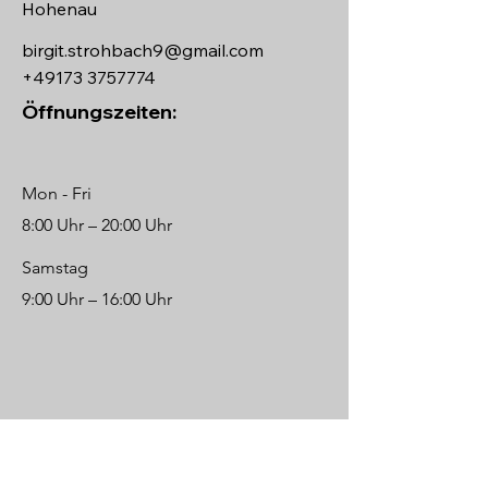
Hohenau
birgit.strohbach9@gmail.com
+49173 3757774
Öffnungszeiten:
Mon - Fri
8:00 Uhr – 20:00 Uhr
Samstag
9:00 Uhr – 16:00 Uhr